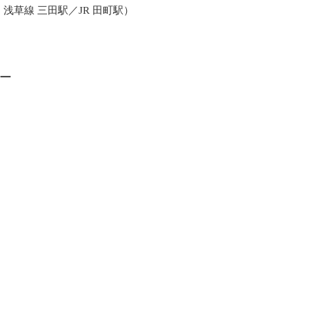
・浅草線 三田駅／JR 田町駅）
ー