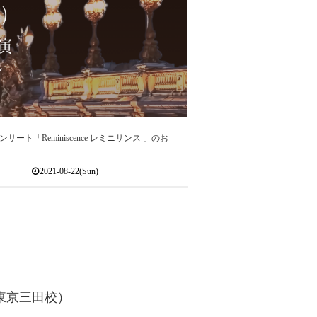
サート「Reminiscence レミニサンス 」のお
2021-08-22(Sun)
sh （東京三田校）