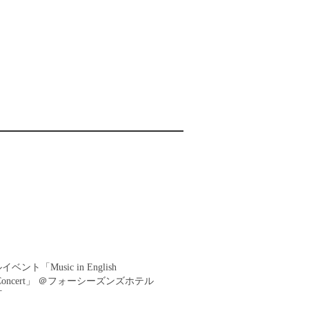
ント「Music in English
as Concert」 ＠フォーシーズンズホテル
町