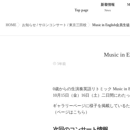
新着情報
M
Top page
News
HOME
お知らせ
/
サロンコンサート
/
東京三田校
Music in Engli
Music
5年前
0歳からの生演奏英語リトミック Music 
10月15日（金）16日（土）二日間にわ
ギャラリーページに様子を掲載しているた
（ページは
こちら
）
次回のコンサート情報