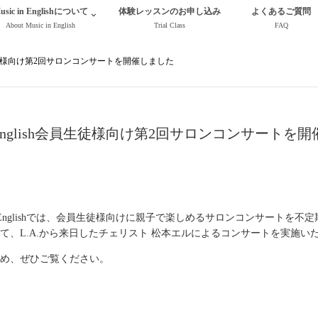
usic in Englishについて
体験レッスンのお申し込み
よくあるご質問
About Music in English
Trial Class
FAQ
sh会員生徒様向け第2回サロンコンサートを開催しました
 in English会員生徒様向け第2回サロンコンサートを
in Englishでは、会員生徒様向けに親子で楽しめるサロンコンサートを
たって、L.A.から来日したチェリスト 松本エルによるコンサートを実施い
め、ぜひご覧ください。