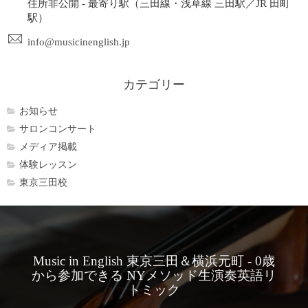
住所非公開 - 最寄り駅（三田線・浅草線 三田駅／JR 田町
駅）
info@musicinenglish.jp
カテゴリー
お知らせ
サロンコンサート
メディア掲載
体験レッスン
東京三田校
Music in English 東京三田＆横浜元町 - 0歳
から参加できる NYメソッド生演奏英語リ
トミック