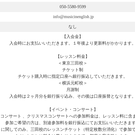
050-5580-9599
info@musicinenglish.jp
なし
【入会金】
入会時にお支払いいただきます。１年後より更新料がかかります
【レッスン料金】
＜東京三田校＞
チケット制
チケット購入時に指定口座へ銀行振込していただきます。
＜横浜元町校＞
月謝制
入会時は２ヶ月分を銀行振り込み、その後は口座振替となります
【イベント・コンサート】
ンコンサート 、クリスマスコンサートへの参加料金は、レッスン料に含
参加ご希望の方は、別途参加料を銀行振込にてお支払いいただきま
トに関してのみ、三田校のレッスンチケット（特定枚数分消化）で参加