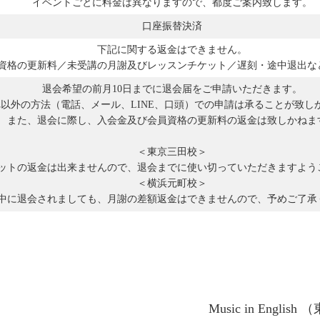
イベントごとに料金は異なりますので、都度ご案内致します。
口座振替決済
下記に関する
返金はできません。
資格の更新料／未受講の月謝及びレッスンチケット／遅刻・途中退出な
退会希望の前月10日までに退会届をご申請いただきます。
以外の方法（電話、メール、LINE、口頭）での申請は承ることが致し
また、退会に際し、入会金及び会員資格の更新料の返金は致しかねま
＜東京三田校＞
ットの返金は出来ませんので、退会までに使い切っていただきますよう
＜横浜元町校＞
中に退会されましても、月謝の差額返金はできませんので、予めご了承
Music in Engli