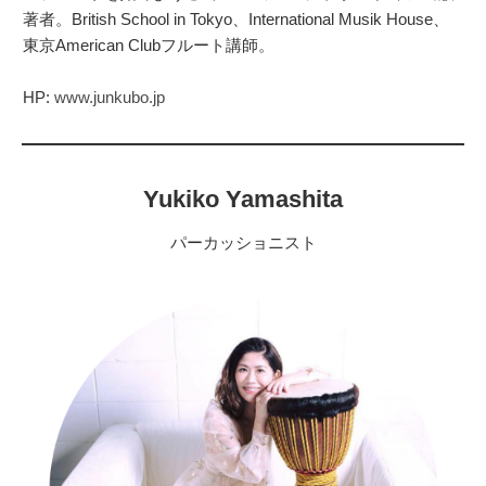
著者。British School in Tokyo、International Musik House、
東京American Clubフルート講師。
HP:
www.junkubo.jp
Yukiko Yamashita
パーカッショニスト