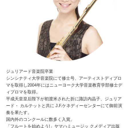
ジュリアード音楽院卒業
シンシナティ大学音楽院にて修士号、アーティストディプロ
マを取得し2004年にはニューヨーク大学音楽教育学部修士デ
ィプロマを取得。
平成天皇皇后陛下が初渡米された折に諏訪内晶子、ジュリア
ード・ カルテットと共に J.F.ケネディーセンターにて御前演
奏を果たす。
国内外のコンクールに数多く入賞。
「フルートを始めよう!」ヤマハミュージッ クメディア出版