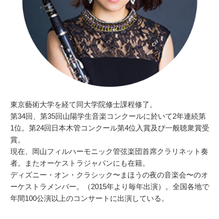
東京藝術大学を経て同大学院修士課程修了。
第34回、第35回山陽学生音楽コンクールに於いて2年連続第
1位。第24回日本木管コンクール第4位入賞及び一般聴衆賞受
賞。
現在、岡山フィルハーモニック管弦楽団首席クラリネット奏
者。またオーケストラジャパンにも在籍。
ディズニー・オン・クラシック〜まほうの夜の音楽会〜のオ
ーケストラメンバー。（2015年より毎年出演）。全国各地で
年間100公演以上のコンサートに出演している。