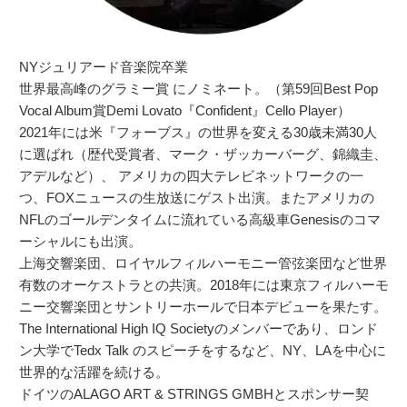
NYジュリアード音楽院卒業
世界最高峰のグラミー賞 にノミネート。（第59回Best Pop
Vocal Album賞Demi Lovato『Confident』Cello Player）
2021年には米『フォーブス』の世界を変える30歳未満30人
に選ばれ（歴代受賞者、マーク・ザッカーバーグ、錦織圭、
アデルなど）、 アメリカの四大テレビネットワークの一
つ、FOXニュースの生放送にゲスト出演。またアメリカの
NFLのゴールデンタイムに流れている高級車Genesisのコマ
ーシャルにも出演。
上海交響楽団、ロイヤルフィルハーモニー管弦楽団など世界
有数のオーケストラとの共演。2018年には東京フィルハーモ
ニー交響楽団とサントリーホールで日本デビューを果たす。
The International High IQ Societyのメンバーであり、ロンド
ン大学でTedx Talk のスピーチをするなど、NY、LAを中心に
世界的な活躍を続ける。
ドイツのALAGO ART & STRINGS GMBHとスポンサー契