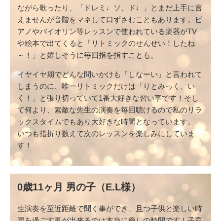
ながら歌ったり、「ドレミ♩ソ、ド♩」とまだ上手に言
えませんが音階をマネして口ずさむこともあります。ピ
アノやバイオリン等レッスンで使われている楽器がTV
や絵本で出てくると「リトミックのせんせい！したね
～！」と嬉しそうに毎回指を指すことも。
イヤイヤ期でどんな問いかけも「しなーい」と言われて
しまうのに、唯一リトミックだけは「りとみっく、い
く！」と張り切っていて1番大好きな習い事です！そし
て何より、素敵な先生の演奏を毎回聴けるので私のリラ
ックスタイムでもあり大好きな時間となっています。
いつも指折り数えて次のレッスンを楽しみにしていま
す！
0歳11ヶ月 男の子（E.L様）
生演奏を至近距離で聞く事ができ、且つ子供と楽しい時
間を過ごす事が出来るのは本当に癒しの時間です！子育