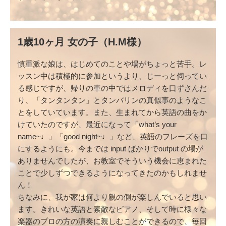
1歳10ヶ月 女の子（H.M様）
慎重派な娘は、はじめてのことや場がちょっと苦手。レ
ッスン中は積極的に参加というより、じーっと伺ってい
る感じですが、帰りの車の中ではメロディを口ずさんだ
り、「タンタンタン」とタンバリンの真似事のようなこ
とをしていています。また、生まれてから英語の曲をか
けていたのですが、最近になって「what’s your
name~♩」「good night~♩」など、英語のフレーズを口
にするようにも。今までは input ばかりでoutput の場が
ありませんでしたが、お教室でそういう機会に恵まれた
ことで少しずつできるようになってきたのかもしれませ
ん！
ちなみに、我が家は何より親の側が楽しんでいると思い
ます。きれいな英語と素敵なピアノ、そして時に様々な
楽器のプロの方の演奏に親しむことができるので、毎回