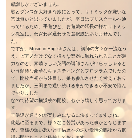
感謝しかございません。
歌とダンスが大好きな娘にとって、リトミックが嫌いな
筈は無いと思っていましたが、平日はプリスクールへ通
っているため、手遊びと、お遊戯の延長の様なリトミッ
ク教室に、わざわざ通わせる選択肢はありませんでし
た。
ですが、Music in Englishさんは、講師の方々が一流なう
え、ピアノだけでなく様々な楽器に触れられることが魅
力なのと、素晴らしい英語の講師さんがいらっしゃると
いう類稀な豪華なキャスティングとプログラムでしたの
で、開校当初から注目し、娘も参加させたく考えており
ましたが、三田まで通い続ける事ができるか不安で悩ん
でおりました。
なので待望の横浜校の開校、心から嬉しく思っておりま
す。
子供達が通うのが楽しみになるに決まってますよね。
此処に至るまで、様々なご苦労があった事かと存じます
が、皆様の熱い想いと子供達への深い愛情の賜物から御
縁が開けたことと確信しております。