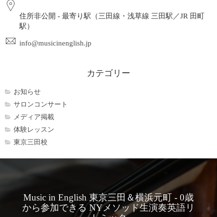
住所非公開 - 最寄り駅（三田線・浅草線 三田駅／JR 田町
駅）
info@musicinenglish.jp
カテゴリー
お知らせ
サロンコンサート
メディア掲載
体験レッスン
東京三田校
Music in English 東京三田＆横浜元町 - 0歳
から参加できる NYメソッド生演奏英語リ